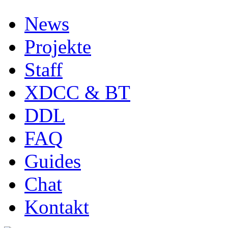
News
Projekte
Staff
XDCC & BT
DDL
FAQ
Guides
Chat
Kontakt