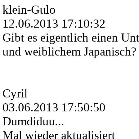
klein-Gulo
(Cyril) Ich werde die Frage etwas vorsichtig beantworten, weil ich auch nicht weiß, wie viel
bereit sind. Wie in vielen Gruppen sind auch bei uns einige Studenten. Bei uns stehen aber 
“Fachrichtung” ist dabei sehr gemischt. Ich selbst bin irgendwo im Feld der Erwachsenenbil
12.06.2013 17:10:32
Zockt ihr auch – wenn ja was? (Googo)
(Cyril) Puh, wüsste nicht, dass wir ernsthafte Zocker unter uns hätten. Rei ist bekennender
Gibt es eigentlich einen U
hab auch mal ‘ne Zeit LoL gespielt, ansonsten eher mal XCom, Fallout, Civ oder so. Aber im
eigentlich nicht mehr dazu.
(OJ) Nintendokind = Wii / WiiU
und weiblichem Japanisch?
Lest ich auch normale Bücher – wenn ja welche? (Googo)
(Cyril) Ist bei uns weniger Thema. Aber ich les bisweilen viel und gerne. Fachliteratur mal beis
Reste einstiger Fantasy-Begeisterung (“Pratchett mag ich noch, “normale” Fantasy langweilt m
(ala Lem oder Phil.K.Dick; die Dune-Saga mochte ich auch), All-Time-Favorit Michael Ende
Sprachlich-großartig ist: Gogol, Cave, Canetti, Miller, Aristophanes, Lukian, …, “Philosoph
Luhmann und Jüngel. Aber auch einfach mal Stephan King oder so was. Im Prinzip les ich al
hirnlosen Bockrotz wie Dan Brown oder Paulo Coelho bekomm ich das Kotzen.
(OJ) Ich höre sie mir gerne als Hörbuch an. Das letzte gelesene Buch war ansonsten die Erds
Cyril
03.06.2013 17:50:50
Dumdiduu...
Mal wieder aktualisiert